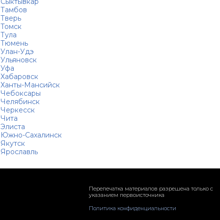
Сыктывкар
Тамбов
Тверь
Томск
Тула
Тюмень
Улан-Удэ
Ульяновск
Уфа
Хабаровск
Ханты-Мансийск
Чебоксары
Челябинск
Черкесск
Чита
Элиста
Южно-Сахалинск
Якутск
Ярославль
Перепечатка материалов разрешена только с
указанием первоисточника
Политика конфиденциальности