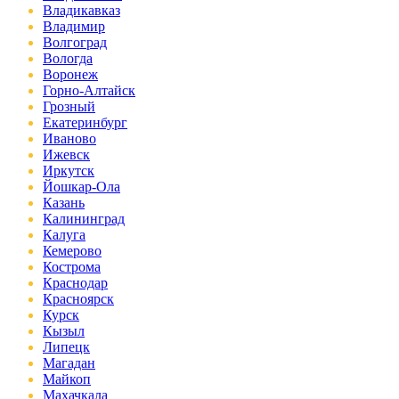
Владикавказ
Владимир
Волгоград
Вологда
Воронеж
Горно-Алтайск
Грозный
Екатеринбург
Иваново
Ижевск
Иркутск
Йошкар-Ола
Казань
Калининград
Калуга
Кемерово
Кострома
Краснодар
Красноярск
Курск
Кызыл
Липецк
Магадан
Майкоп
Махачкала