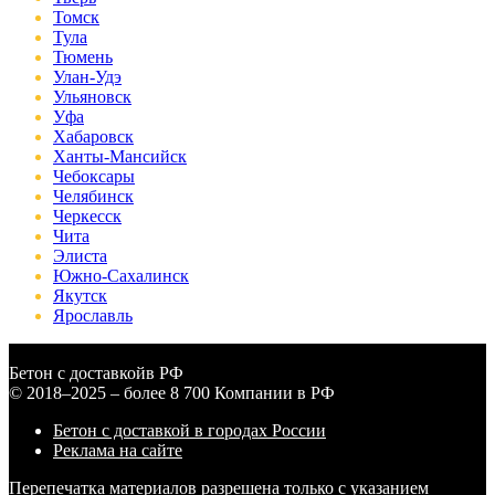
Томск
Тула
Тюмень
Улан-Удэ
Ульяновск
Уфа
Хабаровск
Ханты-Мансийск
Чебоксары
Челябинск
Черкесск
Чита
Элиста
Южно-Сахалинск
Якутск
Ярославль
Бетон с доставкой
в РФ
© 2018–2025 – более 8 700 Компании в РФ
Бетон с доставкой в городах России
Реклама на сайте
Перепечатка материалов разрешена только с указанием