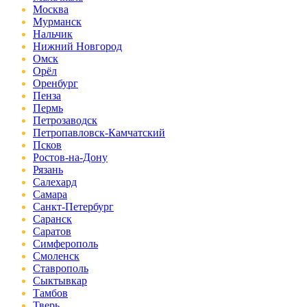
Москва
Мурманск
Нальчик
Нижний Новгород
Омск
Орёл
Оренбург
Пенза
Пермь
Петрозаводск
Петропавловск-Камчатский
Псков
Ростов-на-Дону
Рязань
Салехард
Самара
Санкт-Петербург
Саранск
Саратов
Симферополь
Смоленск
Ставрополь
Сыктывкар
Тамбов
Тверь