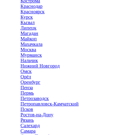
Кострома
Краснодар
Красноярск
Курск
Кызыл
Липецк
Магадан
Майкоп
Махачкала
Москва
Мурманск
Нальчик
Нижний Новгород
Омск
Орёл
Оренбург
Пенза
Пермь
Петрозаводск
Петропавловск-Камчатский
Псков
Ростов-на-Дону
Рязань
Салехард
Самара