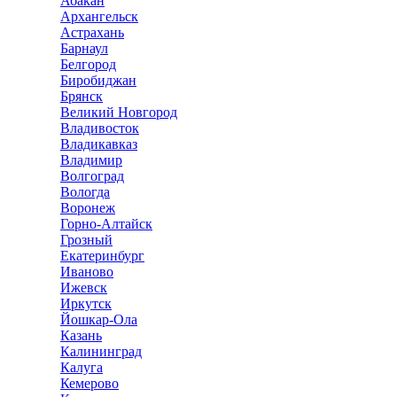
Абакан
Архангельск
Астрахань
Барнаул
Белгород
Биробиджан
Брянск
Великий Новгород
Владивосток
Владикавказ
Владимир
Волгоград
Вологда
Воронеж
Горно-Алтайск
Грозный
Екатеринбург
Иваново
Ижевск
Иркутск
Йошкар-Ола
Казань
Калининград
Калуга
Кемерово