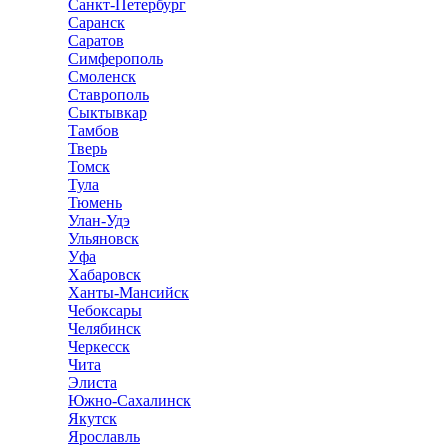
Санкт-Петербург
Саранск
Саратов
Симферополь
Смоленск
Ставрополь
Сыктывкар
Тамбов
Тверь
Томск
Тула
Тюмень
Улан-Удэ
Ульяновск
Уфа
Хабаровск
Ханты-Мансийск
Чебоксары
Челябинск
Черкесск
Чита
Элиста
Южно-Сахалинск
Якутск
Ярославль