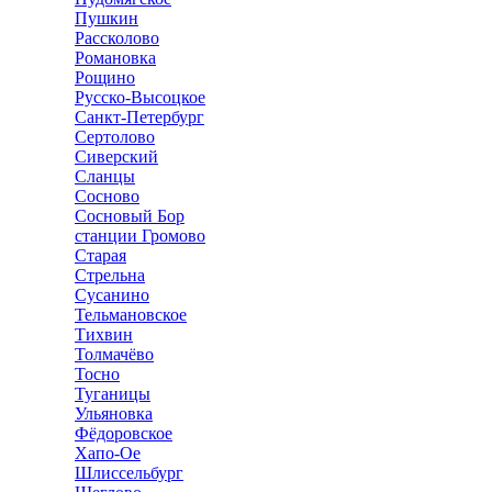
Пушкин
Рассколово
Романовка
Рощино
Русско-Высоцкое
Санкт-Петербург
Сертолово
Сиверский
Сланцы
Сосново
Сосновый Бор
станции Громово
Старая
Стрельна
Сусанино
Тельмановское
Тихвин
Толмачёво
Тосно
Туганицы
Ульяновка
Фёдоровское
Хапо-Ое
Шлиссельбург