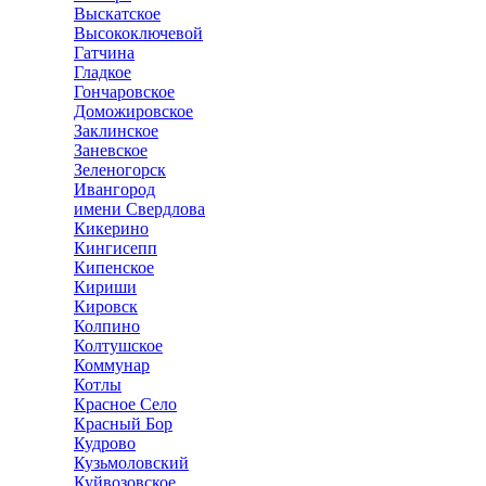
Выскатское
Высокоключевой
Гатчина
Гладкое
Гончаровское
Доможировское
Заклинское
Заневское
Зеленогорск
Ивангород
имени Свердлова
Кикерино
Кингисепп
Кипенское
Кириши
Кировск
Колпино
Колтушское
Коммунар
Котлы
Красное Село
Красный Бор
Кудрово
Кузьмоловский
Куйвозовское