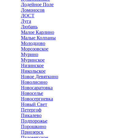
Лодейное Поле
Ломоносов
ЛОСТ
Луга
Любань
Малое Карлино
Малые Колпаны
Молодцово
Морозовское
Мурино
Муринское
Низинское
Никольское
Новое Девяткино
Новолисино
Новосаратовка
Новоселье
Новосергиевка
Новый Свет
Петергоф
Пикалево
Подпорожье
Порошкино
Приозерск
Пудомягское