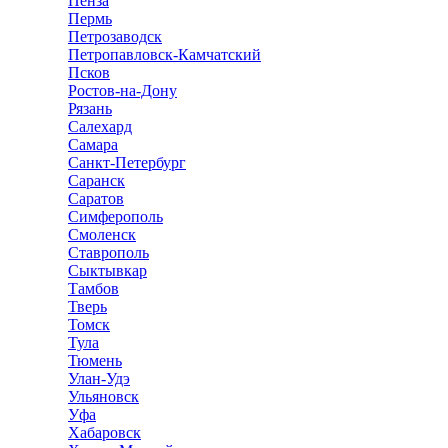
Пенза
Пермь
Петрозаводск
Петропавловск-Камчатский
Псков
Ростов-на-Дону
Рязань
Салехард
Самара
Санкт-Петербург
Саранск
Саратов
Симферополь
Смоленск
Ставрополь
Сыктывкар
Тамбов
Тверь
Томск
Тула
Тюмень
Улан-Удэ
Ульяновск
Уфа
Хабаровск