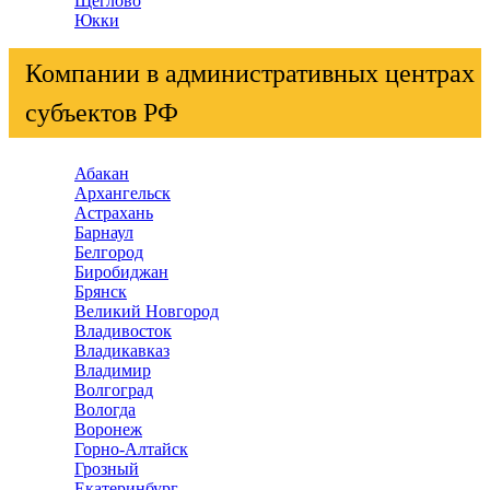
Щеглово
Юкки
Компании в административных центрах
субъектов РФ
Абакан
Архангельск
Астрахань
Барнаул
Белгород
Биробиджан
Брянск
Великий Новгород
Владивосток
Владикавказ
Владимир
Волгоград
Вологда
Воронеж
Горно-Алтайск
Грозный
Екатеринбург