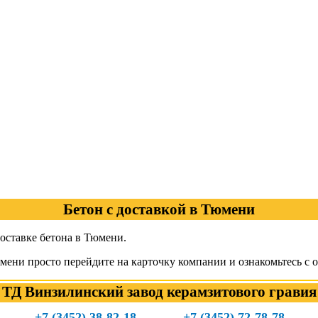
Бетон с доставкой в Тюмени
оставке бетона в Тюмени.
мени просто перейдите на карточку компании и ознакомьтесь с 
ТД Винзилинский завод керамзитового гравия
+7 (3452) 38-82-18
+7 (3452) 72-78-78