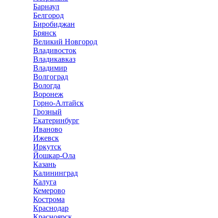
Барнаул
Белгород
Биробиджан
Брянск
Великий Новгород
Владивосток
Владикавказ
Владимир
Волгоград
Вологда
Воронеж
Горно-Алтайск
Грозный
Екатеринбург
Иваново
Ижевск
Иркутск
Йошкар-Ола
Казань
Калининград
Калуга
Кемерово
Кострома
Краснодар
Красноярск