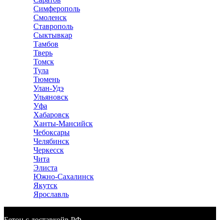
Симферополь
Смоленск
Ставрополь
Сыктывкар
Тамбов
Тверь
Томск
Тула
Тюмень
Улан-Удэ
Ульяновск
Уфа
Хабаровск
Ханты-Мансийск
Чебоксары
Челябинск
Черкесск
Чита
Элиста
Южно-Сахалинск
Якутск
Ярославль
Бетон с доставкой
в РФ