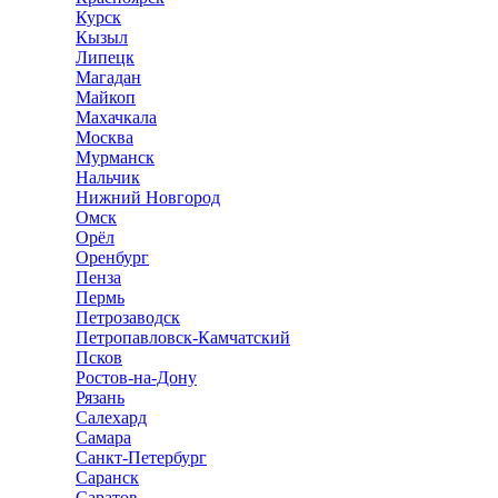
Курск
Кызыл
Липецк
Магадан
Майкоп
Махачкала
Москва
Мурманск
Нальчик
Нижний Новгород
Омск
Орёл
Оренбург
Пенза
Пермь
Петрозаводск
Петропавловск-Камчатский
Псков
Ростов-на-Дону
Рязань
Салехард
Самара
Санкт-Петербург
Саранск
Саратов