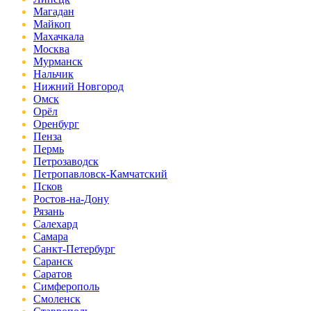
Магадан
Майкоп
Махачкала
Москва
Мурманск
Нальчик
Нижний Новгород
Омск
Орёл
Оренбург
Пенза
Пермь
Петрозаводск
Петропавловск-Камчатский
Псков
Ростов-на-Дону
Рязань
Салехард
Самара
Санкт-Петербург
Саранск
Саратов
Симферополь
Смоленск