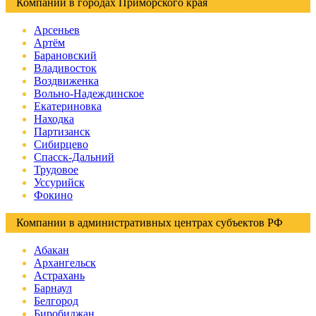
Компании в городах Приморского края
Арсеньев
Артём
Барановский
Владивосток
Воздвиженка
Вольно-Надеждинское
Екатериновка
Находка
Партизанск
Сибирцево
Спасск-Дальний
Трудовое
Уссурийск
Фокино
Компании в административных центрах субъектов РФ
Абакан
Архангельск
Астрахань
Барнаул
Белгород
Биробиджан